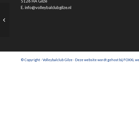
5126 HA Gilze
E. info@volleybalclubgilze.nl
Smaak Rijen
© Copyright - Volleybalclub Gilze - Deze website wordt gehost bij
FOXXL we