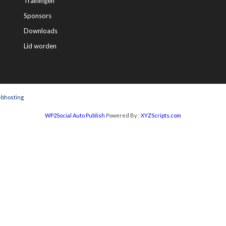
Trainingen
Sponsors
Downloads
Lid worden
bhosting
WP2Social Auto Publish
Powered By :
XYZScripts.com