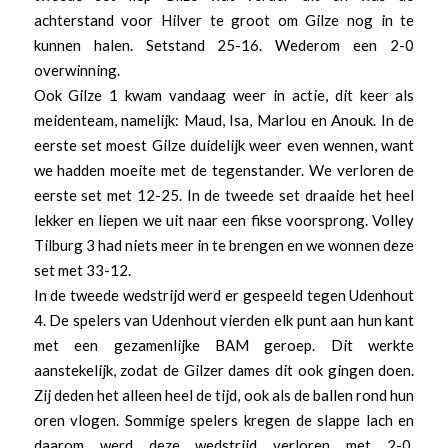
achterstand voor Hilver te groot om Gilze nog in te
kunnen halen. Setstand 25-16. Wederom een 2-0
overwinning.
Ook Gilze 1 kwam vandaag weer in actie, dit keer als
meidenteam, namelijk: Maud, Isa, Marlou en Anouk. In de
eerste set moest Gilze duidelijk weer even wennen, want
we hadden moeite met de tegenstander. We verloren de
eerste set met 12-25. In de tweede set draaide het heel
lekker en liepen we uit naar een fikse voorsprong. Volley
Tilburg 3 had niets meer in te brengen en we wonnen deze
set met 33-12.
In de tweede wedstrijd werd er gespeeld tegen Udenhout
4. De spelers van Udenhout vierden elk punt aan hun kant
met een gezamenlijke BAM geroep. Dit werkte
aanstekelijk, zodat de Gilzer dames dit ook gingen doen.
Zij deden het alleen heel de tijd, ook als de ballen rond hun
oren vlogen. Sommige spelers kregen de slappe lach en
daarom werd deze wedstrijd verloren met 2-0.