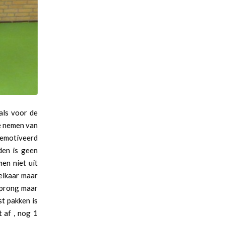
als voor de
te nemen van
Gemotiveerd
den is geen
men niet uit
elkaar maar
rsprong maar
t pakken is
 af , nog 1