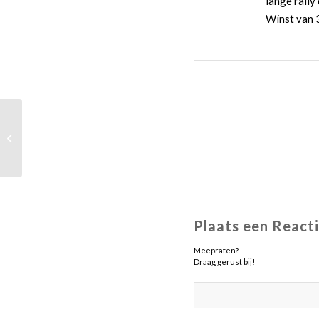
lange rally
Winst van 3
Wedstrijden maandag
16 februari 2016
Plaats een React
Meepraten?
Draag gerust bij!