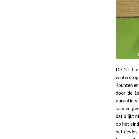
De 1e thui
winterstop 
4punten en
door de 1e
garantie vo
handen gee
dat blijkt 
op het ein
het devies