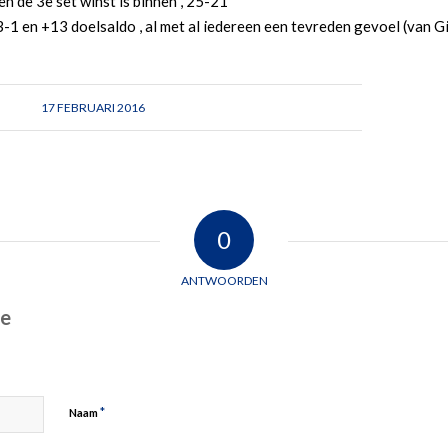
 en de 3e set winst is binnen , 25-21
-1 en +13 doelsaldo , al met al iedereen een tevreden gevoel (van Gi
17 FEBRUARI 2016
0
ANTWOORDEN
ie
*
Naam