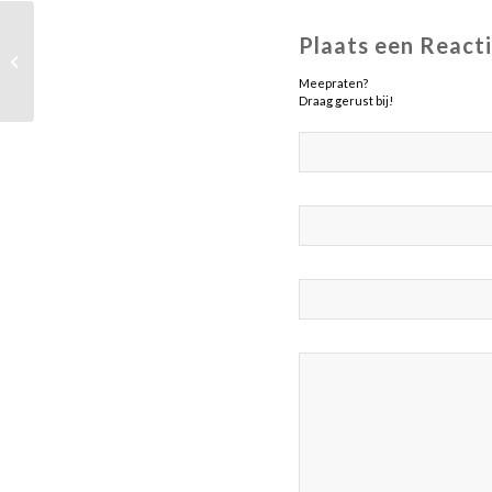
Plaats een React
wedstrijdverslag
Meepraten?
Draag gerust bij!