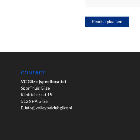
CONTACT
VC Gilze (speellocatie)
SporThuis Gilze
Kapittelstraat 15
5126 HA Gilze
E. info@volleybalclubgilze.nl