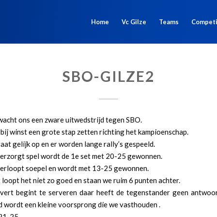
Home
Vc Gilze
Teams
Competi
SBO-GILZE2
wacht ons een zware uitwedstrijd tegen SBO.
ij winst een grote stap zetten richting het kampioenschap.
aat gelijk op en er worden lange rally’s gespeeld.
erzorgt spel wordt de 1e set met 20-25 gewonnen.
verloopt soepel en wordt met 13-25 gewonnen.
t loopt het niet zo goed en staan we ruim 6 punten achter.
vert begint te serveren daar heeft de tegenstander geen antwoo
d wordt een kleine voorsprong die we vasthouden .
21-25.