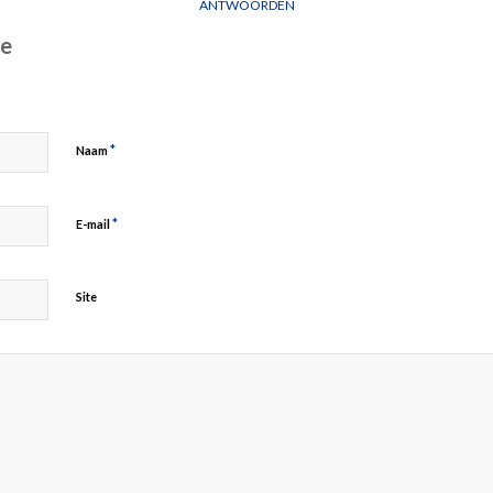
ANTWOORDEN
ie
*
Naam
*
E-mail
Site