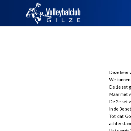
Deze keer 
We kunnen b
De 1e set g
Maar met v
De 2e set 
In de 3e se
Tot dat Go
achterstan
Het wordt 