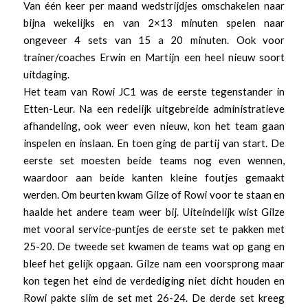
Van één keer per maand wedstrijdjes omschakelen naar
bijna wekelijks en van 2×13 minuten spelen naar
ongeveer 4 sets van 15 a 20 minuten. Ook voor
trainer/coaches Erwin en Martijn een heel nieuw soort
uitdaging.
Het team van Rowi JC1 was de eerste tegenstander in
Etten-Leur. Na een redelijk uitgebreide administratieve
afhandeling, ook weer even nieuw, kon het team gaan
inspelen en inslaan. En toen ging de partij van start. De
eerste set moesten beide teams nog even wennen,
waardoor aan beide kanten kleine foutjes gemaakt
werden. Om beurten kwam Gilze of Rowi voor te staan en
haalde het andere team weer bij. Uiteindelijk wist Gilze
met vooral service-puntjes de eerste set te pakken met
25-20. De tweede set kwamen de teams wat op gang en
bleef het gelijk opgaan. Gilze nam een voorsprong maar
kon tegen het eind de verdediging niet dicht houden en
Rowi pakte slim de set met 26-24. De derde set kreeg