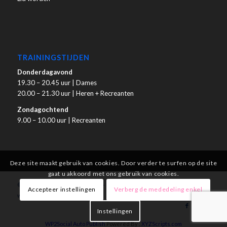
TRAININGSTIJDEN
Donderdagavond
19.30 – 20.45 uur | Dames
20.00 – 21.30 uur | Heren + Recreanten
Zondagochtend
9.00 – 10.00 uur | Recreanten
Deze site maakt gebruik van cookies. Door verder te surfen op de site
gaat u akkoord met ons gebruik van cookies.
© Copyright - Volleybalclub Gilze - Deze website wordt gehost bij
FOXXL
Accepteer instellingen
Verberg de mededeling enkel
webhosting
Instellingen
WP2Social Auto Publish
Powered By :
XYZScripts.com