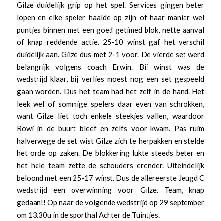
Gilze duidelijk grip op het spel. Services gingen beter
lopen en elke speler haalde op zijn of haar manier wel
puntjes binnen met een goed getimed blok, nette aanval
of knap reddende actie. 25-10 winst gaf het verschil
duidelijk aan. Gilze dus met 2-1 voor. De vierde set werd
belangrijk volgens coach Erwin. Bij winst was de
wedstrijd klaar, bij verlies moest nog een set gespeeld
gaan worden. Dus het team had het zelf in de hand. Het
leek wel of sommige spelers daar even van schrokken,
want Gilze liet toch enkele steekjes vallen, waardoor
Rowi in de buurt bleef en zelfs voor kwam. Pas ruim
halverwege de set wist Gilze zich te herpakken en stelde
het orde op zaken. De blokkering lukte steeds beter en
het hele team zette de schouders eronder. Uiteindelijk
beloond met een 25-17 winst. Dus de allereerste Jeugd C
wedstrijd een overwinning voor Gilze. Team, knap
gedaan!! Op naar de volgende wedstrijd op 29 september
om 13.30u in de sporthal Achter de Tuintjes.