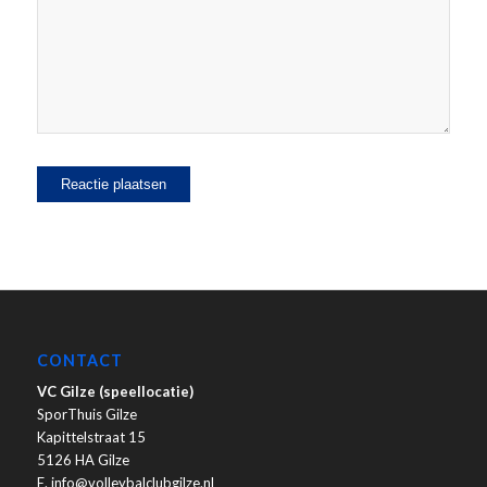
CONTACT
VC Gilze (speellocatie)
SporThuis Gilze
Kapittelstraat 15
5126 HA Gilze
E. info@volleybalclubgilze.nl