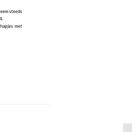
steem steeds
4.
 hapjes met