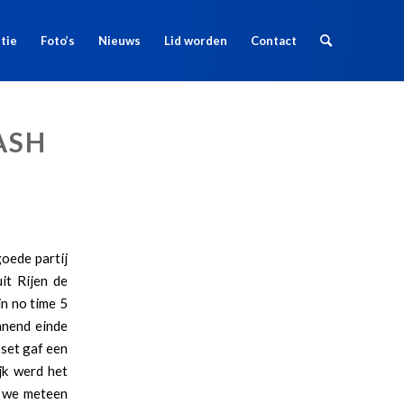
tie
Foto’s
Nieuws
Lid worden
Contact
ASH
oede partij
it Rijen de
n no time 5
nnend einde
set gaf een
ijk werd het
n we meteen