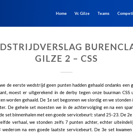
Home
Vc Gilze
Teams
Competi
DSTRIJDVERSLAG BURENCL
GILZE 2 – CSS
we de eerste wedstrijd geen punten hadden gehaald ondanks een g
ant, moest er uitgerekend in de derby tegen onze buurman CSS u
ten worden gehaald. De 1e set begonnen we slordig en we stonden i
ter. De gehele set moesten we in de achtervolging en na een spa
de set binnenhalen met een goede servicebeurt: stand 25-23. De 2e 
elfde verhaal, we stonden zelfs 7 punten achter, echter uiteindel
 wederom na een goede laatste servicebeurt. De 3e set kwame