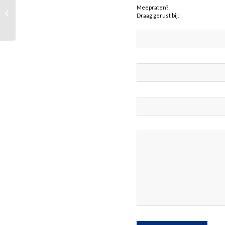
Wedstrijdverslag Gilze JC1 –
Meepraten?
Draag gerust bij!
Dunamis JC1