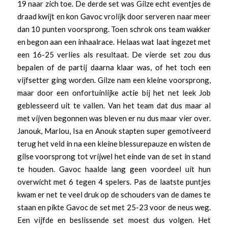
19 naar zich toe. De derde set was Gilze echt eventjes de
draad kwijt en kon Gavoc vrolijk door serveren naar meer
dan 10 punten voorsprong. Toen schrok ons team wakker
en begon aan een inhaalrace. Helaas wat laat ingezet met
een 16-25 verlies als resultaat. De vierde set zou dus
bepalen of de partij daarna klaar was, of het toch een
vijfsetter ging worden. Gilze nam een kleine voorsprong,
maar door een onfortuinlijke actie bij het net leek Job
geblesseerd uit te vallen. Van het team dat dus maar al
met vijven begonnen was bleven er nu dus maar vier over.
Janouk, Marlou, Isa en Anouk stapten super gemotiveerd
terug het veld in na een kleine blessurepauze en wisten de
gilse voorsprong tot vrijwel het einde van de set in stand
te houden. Gavoc haalde lang geen voordeel uit hun
overwicht met 6 tegen 4 spelers. Pas de laatste puntjes
kwam er net te veel druk op de schouders van de dames te
staan en pikte Gavoc de set met 25-23 voor de neus weg.
Een vijfde en beslissende set moest dus volgen. Het