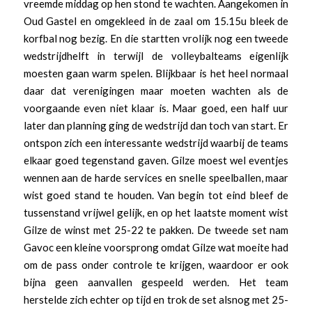
vreemde middag op hen stond te wachten. Aangekomen in
Oud Gastel en omgekleed in de zaal om 15.15u bleek de
korfbal nog bezig. En die startten vrolijk nog een tweede
wedstrijdhelft in terwijl de volleybalteams eigenlijk
moesten gaan warm spelen. Blijkbaar is het heel normaal
daar dat verenigingen maar moeten wachten als de
voorgaande even niet klaar is. Maar goed, een half uur
later dan planning ging de wedstrijd dan toch van start. Er
ontspon zich een interessante wedstrijd waarbij de teams
elkaar goed tegenstand gaven. Gilze moest wel eventjes
wennen aan de harde services en snelle speelballen, maar
wist goed stand te houden. Van begin tot eind bleef de
tussenstand vrijwel gelijk, en op het laatste moment wist
Gilze de winst met 25-22 te pakken. De tweede set nam
Gavoc een kleine voorsprong omdat Gilze wat moeite had
om de pass onder controle te krijgen, waardoor er ook
bijna geen aanvallen gespeeld werden. Het team
herstelde zich echter op tijd en trok de set alsnog met 25-