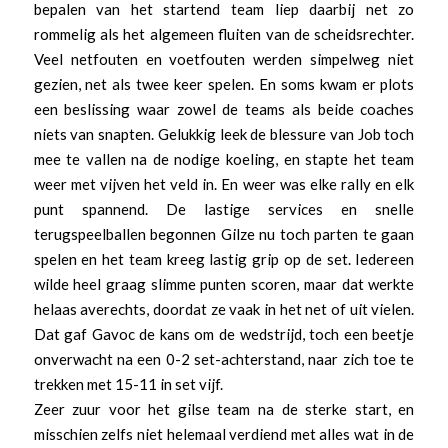
bepalen van het startend team liep daarbij net zo
rommelig als het algemeen fluiten van de scheidsrechter.
Veel netfouten en voetfouten werden simpelweg niet
gezien, net als twee keer spelen. En soms kwam er plots
een beslissing waar zowel de teams als beide coaches
niets van snapten. Gelukkig leek de blessure van Job toch
mee te vallen na de nodige koeling, en stapte het team
weer met vijven het veld in. En weer was elke rally en elk
punt spannend. De lastige services en snelle
terugspeelballen begonnen Gilze nu toch parten te gaan
spelen en het team kreeg lastig grip op de set. Iedereen
wilde heel graag slimme punten scoren, maar dat werkte
helaas averechts, doordat ze vaak in het net of uit vielen.
Dat gaf Gavoc de kans om de wedstrijd, toch een beetje
onverwacht na een 0-2 set-achterstand, naar zich toe te
trekken met 15-11 in set vijf.
Zeer zuur voor het gilse team na de sterke start, en
misschien zelfs niet helemaal verdiend met alles wat in de