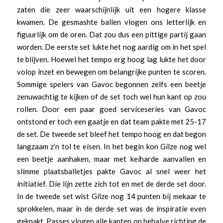
zaten die zeer waarschijnlijk uit een hogere klasse
kwamen. De gesmashte ballen vlogen ons letterlijk en
figuurlijk om de oren. Dat zou dus een pittige partij gaan
worden. De eerste set lukte het nog aardig om in het spel
te blijven. Hoewel het tempo erg hoog lag lukte het door
volop inzet en bewegen om belangrijke punten te scoren.
Sommige spelers van Gavoc begonnen zelfs een beetje
zenuwachtig te kijken of de set toch wel hun kant op zou
rollen. Door een paar goed serviceseries van Gavoc
ontstond er toch een gaatje en dat team pakte met 25-17
de set. De tweede set bleef het tempo hoog en dat begon
langzaam z’n tol te eisen. In het begin kon Gilze nog wel
een beetje aanhaken, maar met keiharde aanvallen en
slimme plaatsballetjes pakte Gavoc al snel weer het
initiatief. Die lijn zette zich tot en met de derde set door.
In de tweede set wist Gilze nog 14 punten bij mekaar te
sprokkelen, maar in de derde set was de inspiratie even
geknakt. Passes vlogen alle kanten op behalve richting de