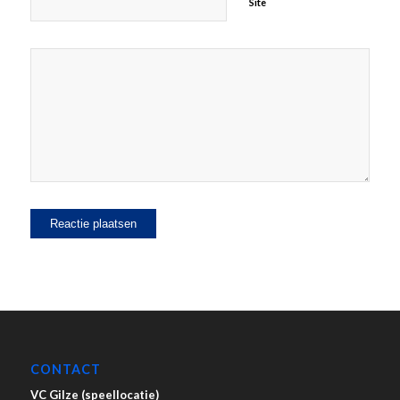
Site
CONTACT
VC Gilze (speellocatie)