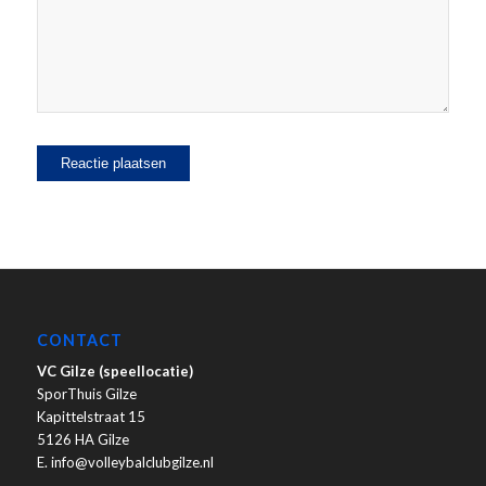
CONTACT
VC Gilze (speellocatie)
SporThuis Gilze
Kapittelstraat 15
5126 HA Gilze
E. info@volleybalclubgilze.nl