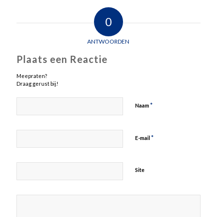
0
ANTWOORDEN
Plaats een Reactie
Meepraten?
Draag gerust bij!
*
Naam
*
E-mail
Site