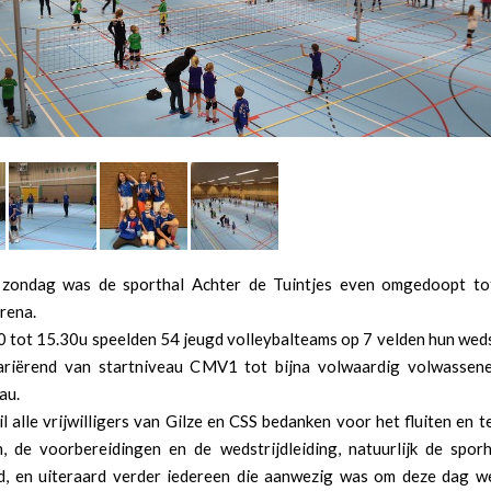
 zondag was de sporthal Achter de Tuintjes even omgedoopt to
rena.
0 tot 15.30u speelden 54 jeugd volleybalteams op 7 velden hun weds
ariërend van startniveau CMV1 tot bijna volwaardig volwassen
au.
l alle vrijwilligers van Gilze en CSS bedanken voor het fluiten en t
n, de voorbereidingen en de wedstrijdleiding, natuurlijk de spor
id, en uiteraard verder iedereen die aanwezig was om deze dag w