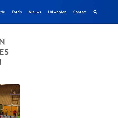
tie
Foto’s
Nieuws
Lid worden
Contact
IN
ES
N