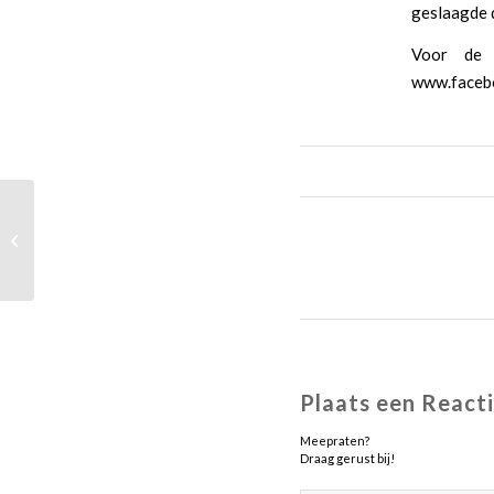
geslaagde 
Voor de 
www.facebo
Wedstrijdverslag Gilze 2 – De Burgst
mix 1
Plaats een React
Meepraten?
Draag gerust bij!