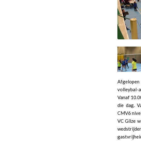
Afgelopen
volleybal-a
Vanaf 10.0
die dag. V
CMV6 nive
VC Gilze wi
wedstrijde
gastvrijhe