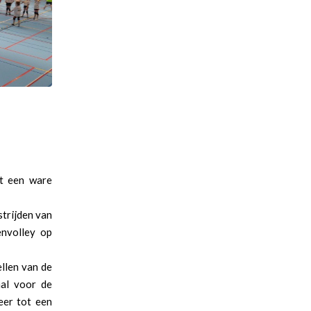
t een ware
trijden van
envolley op
ellen van de
hal voor de
eer tot een