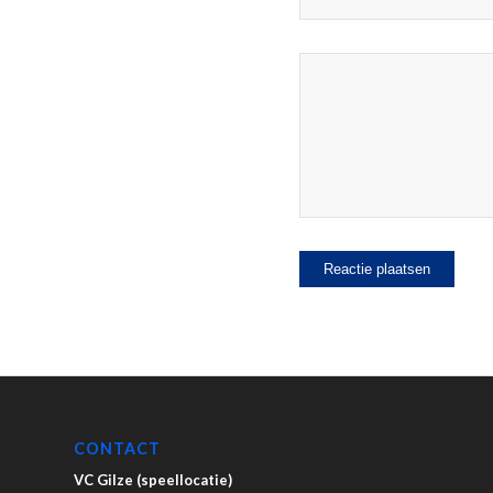
CONTACT
VC Gilze (speellocatie)