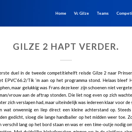
Home
Vc Gilze
Teams
Competi
GILZE 2 HAPT VERDER.
erste duel in de tweede competitiehelft reisde Gilze 2 naar Prinse
et EPVC’66.2/Tik ‘m aan op het programma stond. Helaas bleef H
lphen, maar gelukkig was Frans deze keer zijn schoenen niet verget
man/vrouw aan de aftrap stonden. Die liet nog even op zich wacht
ter zich verslapen had, maar uiteindelijk was iedereen klaar voor de s
n wat onwennig en liep direct een kleine achterstand op. Steeds
den gedicht, sloeg die lange handballer op het midden weer toe. Z
 verschil lang op het bord staan en was er een time-outje nodig o
 zetten. Met duidelijke blokafspraken gingen we in de slotfase als