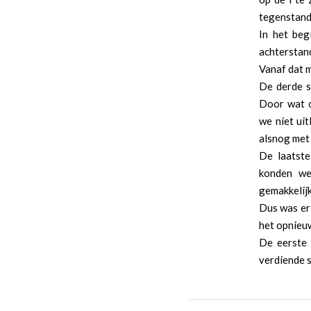
tegenstand
In het be
achterstan
Vanaf dat m
De derde s
Door wat o
we niet ui
alsnog met
De laatste
konden we
gemakkelijk
Dus was er
het opnieuw
De eerste 
verdiende s