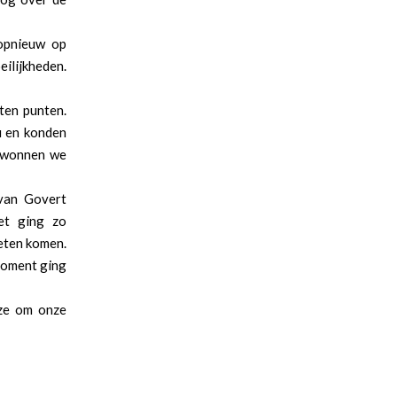
opnieuw op
ilijkheden.
ten punten.
u en konden
n wonnen we
 van Govert
et ging zo
ieten komen.
moment ging
lze om onze