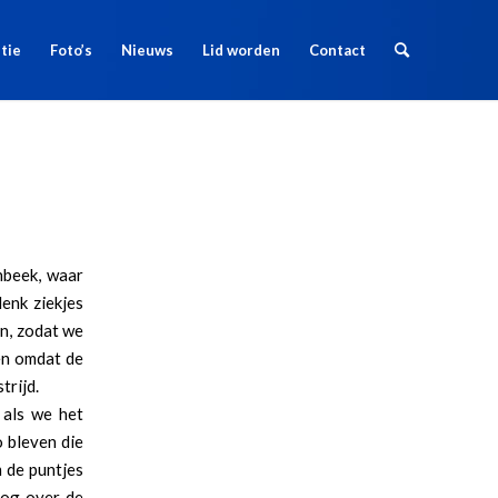
tie
Foto’s
Nieuws
Lid worden
Contact
nbeek, waar
enk ziekjes
en, zodat we
en omdat de
trijd.
 als we het
o bleven die
m de puntjes
nog over de