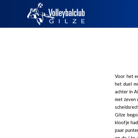
Voor het e
het duel m
achter in A
met zeven 
scheidsrech
Gilze bego
kloofje had
paar punten
op de i te