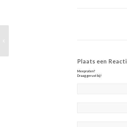
Wedstrijdverslag Voverdi heren 2 –
Gilze 2
Plaats een React
Meepraten?
Draag gerust bij!