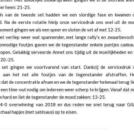
er heen: 21-25.
gin van de tweede set hadden we een slordige fase en kwamen 
d. Na de eerste rotatie hielp onze servicedruk ons snel uit de moe
oment gingen we als een speer en sloten de set af met 12-25.
et verliep weer wat spannender, met lange rally’s en zwaarbevoch
nnodige foutjes gaven we de tegenstander enkele puntjes cadea
tlopen. Gelukkig serveerde Annet ons tijdig uit de moeilijkheden e
 20.-25.
 set gingen we voortvarend van start. Dankzij de servicedruk
 aan het net alle foutjes van de tegenstander afstraffen. H
 dat de concentratie afnam en we de tegenstander helemaal terug l
 een time-out nodig om iedereen weer scherp te krijgen. Vanaf dat 
 hard en liet de tegenstander de moed zakken: 13-25.
4-0 overwinning van 2018 en dus reden we snel terug naar Gi
chaal hapjes (met satésaus) op te eisen.