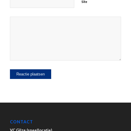
Site
CONTACT
VC Gilze (speellocatie)