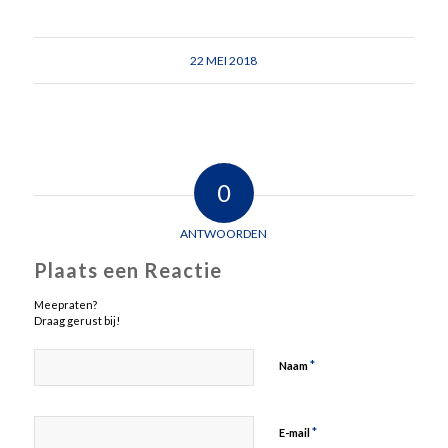
22 MEI 2018
0
ANTWOORDEN
Plaats een Reactie
Meepraten?
Draag gerust bij!
*
Naam
*
E-mail