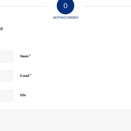
0
ANTWOORDEN
ie
*
Naam
*
E-mail
Site