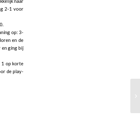
kelijk naar
ag 2-1 voor
0.
nning op: 3-
loren en de
 en ging bij
e 1 op korte
oor de play-