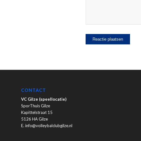
CONTACT
VC Gilze (speellocatie)
SporThuis Gilze
Kapittelstraat 15
5126 HA Gilze
E. info@volleybalclubgilze.nl