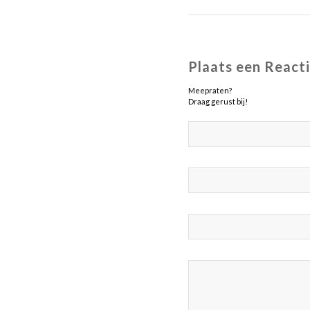
Plaats een React
Meepraten?
Draag gerust bij!