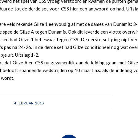
k werd het spel van CSS vroeg verstoord en kwamen de punten gemak
 duurde tot de derde set voor CSS hier een antwoord op had. Uitsl
ere veld rekende Gilze 1 eenvoudig af met de dames van Dunamis: 3-
 speelde Gilze A tegen Dunamis. Ook dit leverde een vlotte overwi
ssen had Gilze 1 het zwaar tegen CSS. De eerste set ging nipt ver
s pas na 24-26. In de derde set had Gilze conditioneel nog wat over
pje uit. Uitslag 1-2.
t dat Gilze A en CSS nu gezamenlijk aan de leiding gaan, met Gilz
t belooft spannende wedstrijden op 10 maart a.s. als de indeling v
t wordt.
4 FEBRUARI 2018