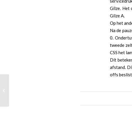
servicedru
Gilze. Het
Gilze A.
Op het and
Na de pauze
0. Ondertu
tweede zelf
CSS het lam
Dit beteken
afstand. Di
offs beslis
Gilze2 – Zanberg2, weer een stapje
dichterbij het kampioenschap