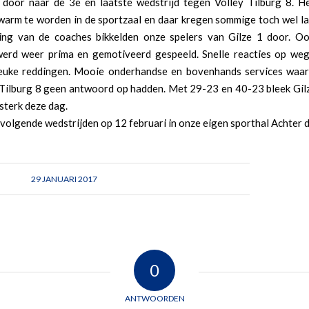
 door naar de 3e en laatste wedstrijd tegen Volley Tilburg 8. H
 warm te worden in de sportzaal en daar kregen sommige toch wel la
ng van de coaches bikkelden onze spelers van Gilze 1 door. O
werd weer prima en gemotiveerd gespeeld. Snelle reacties op we
leuke reddingen. Mooie onderhandse en bovenhands services waar
 Tilburg 8 geen antwoord op hadden. Met 29-23 en 40-23 bleek Gil
 sterk deze dag.
volgende wedstrijden op 12 februari in onze eigen sporthal Achter d
29 JANUARI 2017
0
ANTWOORDEN