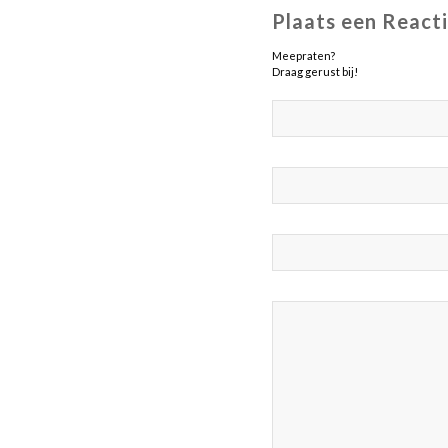
Plaats een React
Meepraten?
Draag gerust bij!