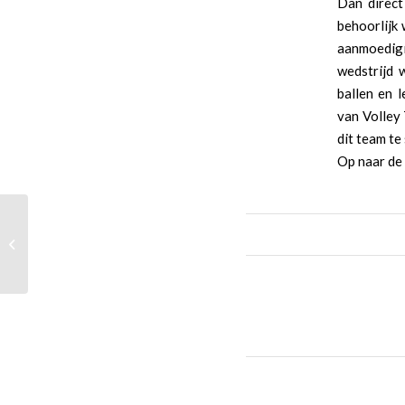
Dan direct
behoorlijk
aanmoedigi
wedstrijd 
ballen en 
van Volley
dit team te
Op naar de 
Wedstrijdverslag Zandberg 2 – Gilze
2