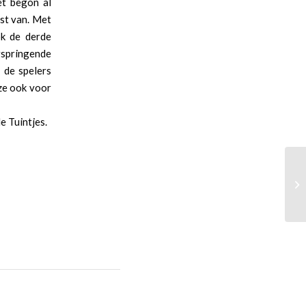
et begon al
st van. Met
ok de derde
gspringende
 de spelers
ze ook voor
e Tuintjes.
We
mi