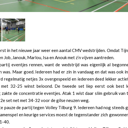
rst in het nieuwe jaar weer een aantal CMV wedstrijden. Omdat Tijn
 Job, Janouk, Marlou, Isa en Anouk met z’n vijven aantreden.
partij eventjes rennen, want de wedstrijd was eigenlijk al begonn
 was. Maar goed. Iedereen had er zin in vandaag en dat was ook in
rd regelmatig netjes 3x overgespeeld en iedereen deed lekker acti
 met 32-25 winst beloond. De tweede set liep eerst ook best l
zakte de concentratie eventjes. Atak 1 wist daar slim gebruik van 
2e set net met 34-32 voor de gilse neuzen weg.
e pauze de partij tegen Volley Tilburg 9. Iedereen had nog steeds 
samenspel en keurige services moest de tegenstander zich gewonne
1-40.