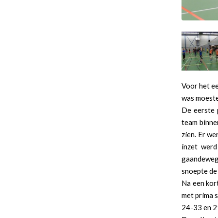
Voor het ee
was moesten
De eerste 
team binnen
zien. Er we
inzet werd
gaandeweg 
snoepte de 
Na een kort
met prima 
24-33 en 2