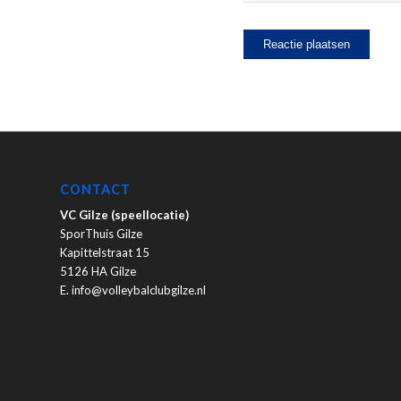
CONTACT
VC Gilze (speellocatie)
SporThuis Gilze
Kapittelstraat 15
5126 HA Gilze
E. info@volleybalclubgilze.nl