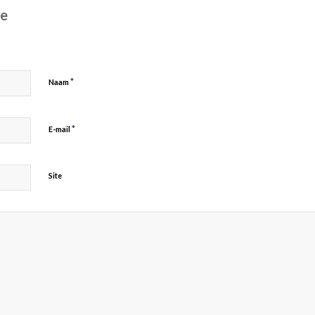
ie
*
Naam
*
E-mail
Site