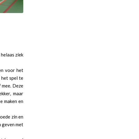
 helaas ziek
en voor het
 het spel te
ef mee. Deze
ekker, maar
te maken en
goede zin en
n geven met