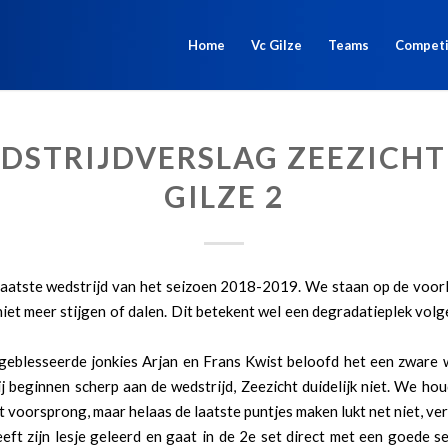
Home
Vc Gilze
Teams
Competi
DSTRIJDVERSLAG ZEEZICHT 
GILZE 2
laatste wedstrijd van het seizoen 2018-2019. We staan op de voorl
iet meer stijgen of dalen. Dit betekent wel een degradatieplek vo
geblesseerde jonkies Arjan en Frans Kwist beloofd het een zware w
 beginnen scherp aan de wedstrijd, Zeezicht duidelijk niet. We ho
ht voorsprong, maar helaas de laatste puntjes maken lukt net niet, ver
eft zijn lesje geleerd en gaat in de 2e set direct met een goede s