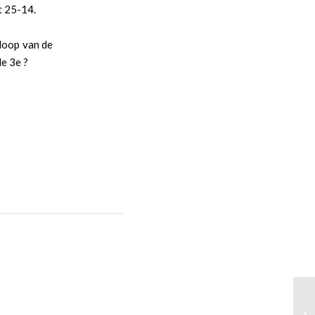
t 25-14.
floop van de
de 3e ?