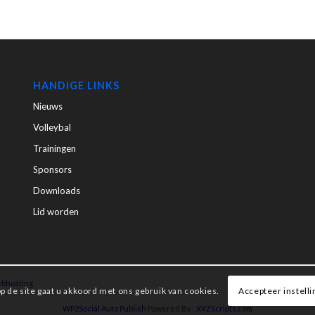
HANDIGE LINKS
Nieuws
Volleybal
Trainingen
Sponsors
Downloads
Lid worden
bhosting
Accepteer instell
p de site gaat u akkoord met ons gebruik van cookies.
WP2Social Auto Publish
Powered By :
XYZScripts.com