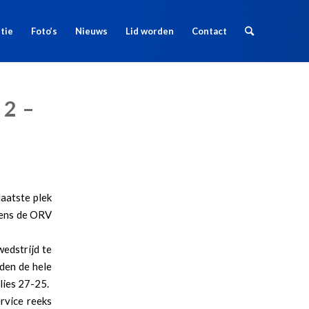
tie
Foto’s
Nieuws
Lid worden
Contact
2 –
aatste plek
lgens de ORV
edstrijd te
uden de hele
lies 27-25.
ervice reeks