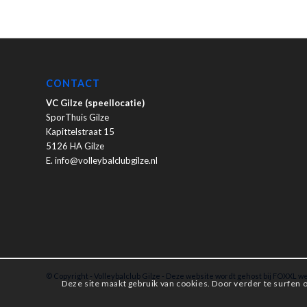
CONTACT
VC Gilze (speellocatie)
SporThuis Gilze
Kapittelstraat 15
5126 HA Gilze
E. info@volleybalclubgilze.nl
© Copyright - Volleybalclub Gilze - Deze website wordt gehost bij
FOXXL we
Deze site maakt gebruik van cookies. Door verder te surfen o