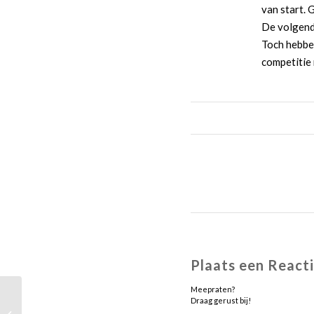
van start. 
De volgende
Toch hebben
competitie 
Plaats een React
Meepraten?
Draag gerust bij!
Wedstrijdverslag Gilze 2 – Zandberg